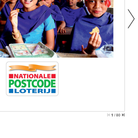
1
/
80